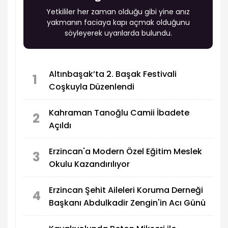
Yetkililer her zaman olduğu gibi yine anız
yakmanın faciaya kapı açmak olduğunu
söyleyerek uyarılarda bulundu.
Altınbaşak’ta 2. Başak Festivali
1
Coşkuyla Düzenlendi
Kahraman Tanoğlu Camii İbadete
2
Açıldı
Erzincan'a Modern Özel Eğitim Meslek
3
Okulu Kazandırılıyor
Erzincan Şehit Aileleri Koruma Derneği
4
Başkanı Abdulkadir Zengin'in Acı Günü