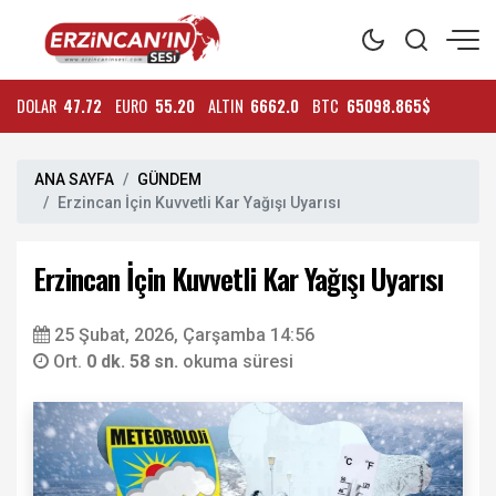
DOLAR
47.72
EURO
55.20
ALTIN
6662.0
BTC
65098.865$
ANA SAYFA
GÜNDEM
Erzincan İçin Kuvvetli Kar Yağışı Uyarısı
Erzincan İçin Kuvvetli Kar Yağışı Uyarısı
25 Şubat, 2026, Çarşamba 14:56
Ort.
0 dk. 58 sn.
okuma süresi