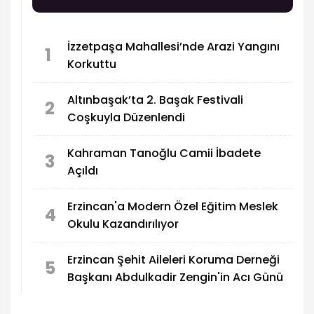
İzzetpaşa Mahallesi’nde Arazi Yangını
1
Korkuttu
Altınbaşak’ta 2. Başak Festivali
2
Coşkuyla Düzenlendi
Kahraman Tanoğlu Camii İbadete
3
Açıldı
Erzincan'a Modern Özel Eğitim Meslek
4
Okulu Kazandırılıyor
Erzincan Şehit Aileleri Koruma Derneği
5
Başkanı Abdulkadir Zengin'in Acı Günü