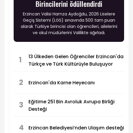
Birincilerini ödüllendirdi
Erzincan Valisi Hamza Aydoğdu, 2026 Liselere
Geçiş Sistemi (LGS) sınavında 500 tam puan
alarak Türkiye birincisi olan öğrencileri, ailelerini
ve okul müdürlerini Valilikte ağırladı.
13 Ülkeden Gelen Öğrenciler Erzincan'da
1
Türkçe ve Türk Kültürüyle Buluşuyor
2
Erzincan'da Karne Heyecanı
Eğitime 251 Bin Avroluk Avrupa Birliği
3
Desteği
4
Erzincan Belediyesi’nden Ulaşım desteği