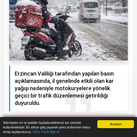
Erzincan Valiliği tarafından yapılan basın
açıklamasında, il genelinde etkili olan kar
yağışı nedeniyle motokuryelere yönelik
geçici bir trafik düzenlemesi getirildiği
duyuruldu.
Sitemizden en iyi şekilde faydalanabilmeniz için çerezler
Anladım
kullanılmaktadır. Bu siteye giriş yaparak çerez kullanımını kabul
Anasayfa
Yazarlar
Haber Ara
İhbar Hattı
Menu
etmiş sayılıyorsunuz.
Daha Fazla Bilgi Al