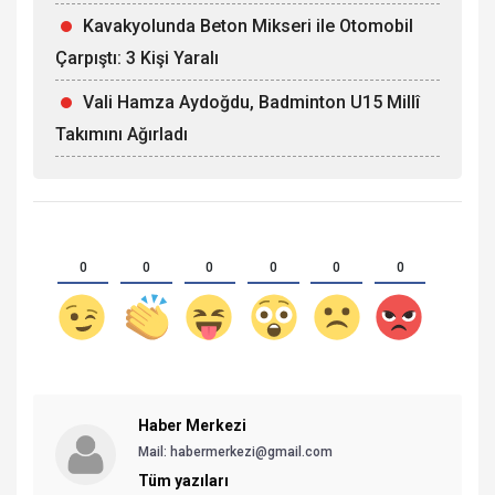
Kavakyolunda Beton Mikseri ile Otomobil
Çarpıştı: 3 Kişi Yaralı
Vali Hamza Aydoğdu, Badminton U15 Millî
Takımını Ağırladı
0
0
0
0
0
0
Haber Merkezi
Mail: habermerkezi@gmail.com
Tüm yazıları