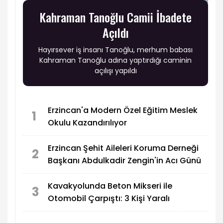
Kahraman Tanoğlu Camii İbadete
Açıldı
Hayırsever iş insanı Tanoğlu, merhum babası
Kahraman Tanoğlu adına yaptırdığı caminin
açılışı yapıldı
Erzincan'a Modern Özel Eğitim Meslek
1
Okulu Kazandırılıyor
Erzincan Şehit Aileleri Koruma Derneği
2
Başkanı Abdulkadir Zengin'in Acı Günü
Kavakyolunda Beton Mikseri ile
3
Otomobil Çarpıştı: 3 Kişi Yaralı