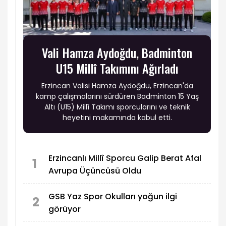
Vali Hamza Aydoğdu, Badminton
U15 Millî Takımını Ağırladı
Erzincan Valisi Hamza Aydoğdu, Erzincan'da
kamp çalışmalarını sürdüren Badminton 15 Yaş
Altı (U15) Millî Takımı sporcularını ve teknik
heyetini makamında kabul etti.
Erzincanlı Millî Sporcu Galip Berat Afal
1
Avrupa Üçüncüsü Oldu
GSB Yaz Spor Okulları yoğun ilgi
2
görüyor