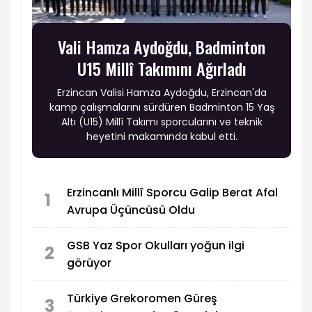
Vali Hamza Aydoğdu, Badminton
U15 Millî Takımını Ağırladı
Erzincan Valisi Hamza Aydoğdu, Erzincan'da
kamp çalışmalarını sürdüren Badminton 15 Yaş
Altı (U15) Millî Takımı sporcularını ve teknik
heyetini makamında kabul etti.
Erzincanlı Millî Sporcu Galip Berat Afal
1
Avrupa Üçüncüsü Oldu
GSB Yaz Spor Okulları yoğun ilgi
2
görüyor
Türkiye Grekoromen Güreş
3