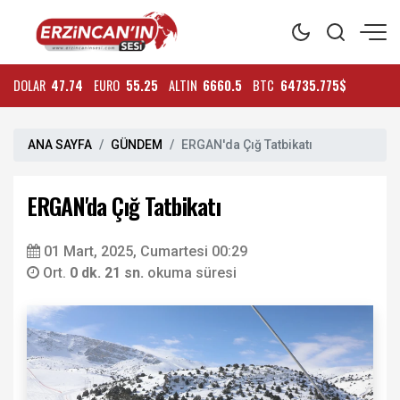
DOLAR
47.74
EURO
55.25
ALTIN
6660.5
BTC
64735.775$
ANA SAYFA
GÜNDEM
ERGAN'da Çığ Tatbikatı
ERGAN'da Çığ Tatbikatı
01 Mart, 2025, Cumartesi 00:29
Ort.
0 dk. 21 sn.
okuma süresi