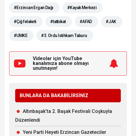
#Erzincan Ergan Dağı
#Kayak Merkezi
#Çığ felaketi
#tatbikat
#AFAD
#JAK
#UMKE
#3. Ordu İstihkam Taburu
Videolar için YouTube
kanalımıza
abone olmayı
unutmayın!
BUNLARA DA BAKABİLİRSİNİZ
Altınbaşak’ta 2. Başak Festivali Coşkuyla
Düzenlendi
Yeni Parti Heyeti Erzincan Gazeteciler