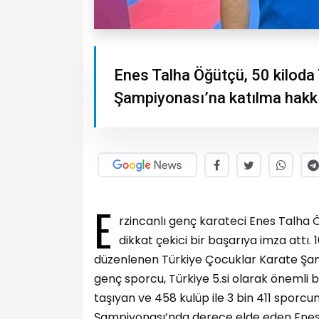
Enes Talha Öğütçü, 50 kiloda 
Şampiyonası’na katılma hakkı
E
rzincanlı genç karateci Enes Talha Ö
dikkat çekici bir başarıya imza attı.
düzenlenen Türkiye Çocuklar Karate Şa
genç sporcu, Türkiye 5.si olarak önemli bi
taşıyan ve 458 kulüp ile 3 bin 411 sporcu
Şampiyonası’nda derece elde eden Enes 