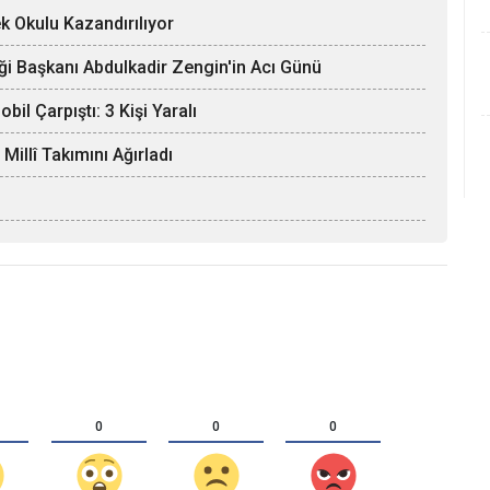
k Okulu Kazandırılıyor
ği Başkanı Abdulkadir Zengin'in Acı Günü
il Çarpıştı: 3 Kişi Yaralı
llî Takımını Ağırladı
0
0
0