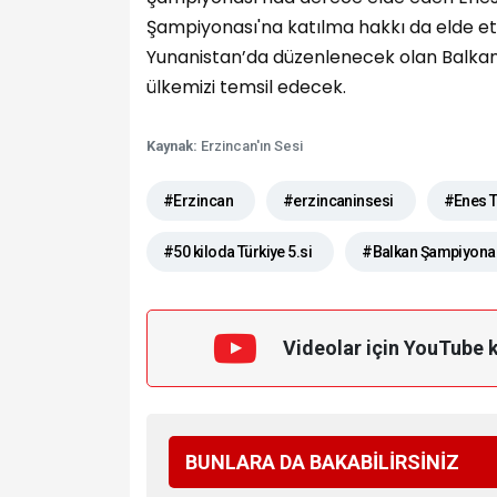
Şampiyonası'na katılma hakkı da elde ett
Yunanistan’da düzenlenecek olan Balkan
ülkemizi temsil edecek.
Kaynak:
Erzincan'ın Sesi
#Erzincan
#erzincaninsesi
#Enes T
#50 kiloda Türkiye 5.si
#Balkan Şampiyona
Videolar için YouTube 
BUNLARA DA BAKABİLİRSİNİZ