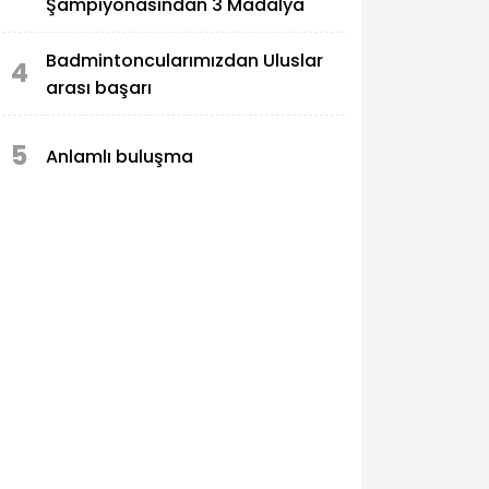
Şampiyonasından 3 Madalya
Badmintoncularımızdan Uluslar
4
arası başarı
5
Anlamlı buluşma