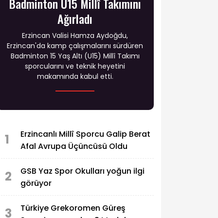
Badminton U15 Millî Takımını
Ağırladı
Erzincan Valisi Hamza Aydoğdu,
Erzincan'da kamp çalışmalarını sürdüren
Badminton 15 Yaş Altı (U15) Millî Takımı
sporcularını ve teknik heyetini
makamında kabul etti.
Erzincanlı Millî Sporcu Galip Berat
1
Afal Avrupa Üçüncüsü Oldu
GSB Yaz Spor Okulları yoğun ilgi
2
görüyor
Türkiye Grekoromen Güreş
3