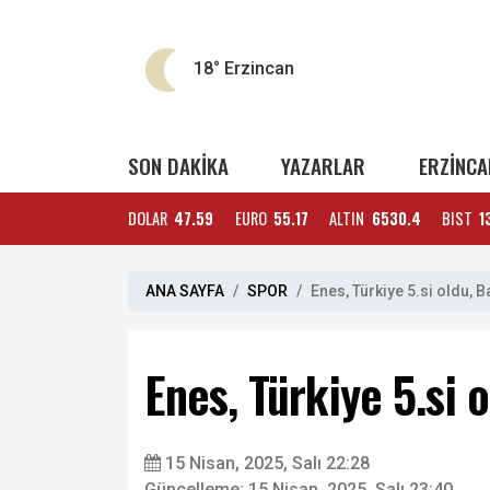
18°
Erzincan
SON DAKİKA
YAZARLAR
ERZİNCA
DOLAR
47.59
EURO
55.17
ALTIN
6530.4
BIST
1
ANA SAYFA
SPOR
Enes, Türkiye 5.si oldu, 
Enes, Türkiye 5.si 
15 Nisan, 2025, Salı 22:28
Güncelleme: 15 Nisan, 2025, Salı 23:40