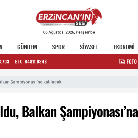
06 Ağustos, 2026, Perşembe
N
GÜNDEM
SPOR
SİYASET
EKONOMİ
FOTO
3.703
BTC
64811.034$
Balkan Şampiyonası’na katılacak
oldu, Balkan Şampiyonası’na