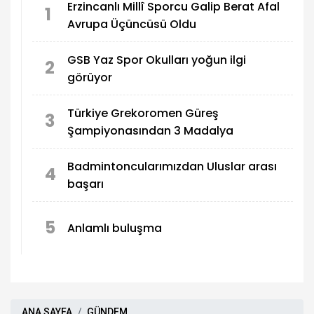
Erzincanlı Millî Sporcu Galip Berat Afal
1
Avrupa Üçüncüsü Oldu
GSB Yaz Spor Okulları yoğun ilgi
2
görüyor
Türkiye Grekoromen Güreş
3
Şampiyonasından 3 Madalya
Badmintoncularımızdan Uluslar arası
4
başarı
5
Anlamlı buluşma
ANA SAYFA
GÜNDEM