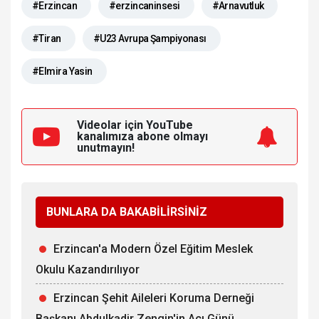
#Erzincan
#erzincaninsesi
#Arnavutluk
#Tiran
#U23 Avrupa Şampiyonası
#Elmira Yasin
Videolar için YouTube
kanalımıza
abone olmayı
unutmayın!
BUNLARA DA BAKABİLİRSİNİZ
Erzincan'a Modern Özel Eğitim Meslek
Okulu Kazandırılıyor
Erzincan Şehit Aileleri Koruma Derneği
Başkanı Abdulkadir Zengin'in Acı Günü