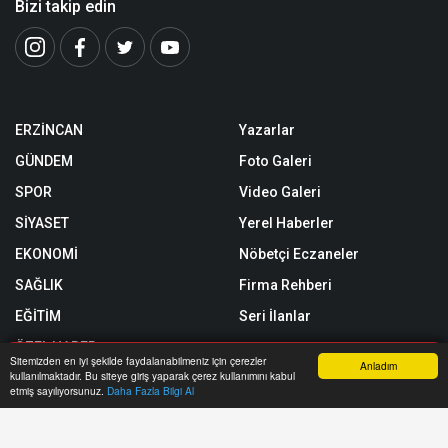
Bizi takip edin
ERZİNCAN
Yazarlar
GÜNDEM
Foto Galeri
SPOR
Video Galeri
SİYASET
Yerel Haberler
EKONOMİ
Nöbetçi Eczaneler
SAĞLIK
Firma Rehberi
EĞİTİM
Seri İlanlar
ÖZEL HABER
Sitemizden en iyi şekilde faydalanabilmeniz için çerezler
Anladım
kullanılmaktadır. Bu siteye giriş yaparak çerez kullanımını kabul
SİZİNLE BAŞBAŞA
Anasayfa
Yazarlar
Haber Ara
İhbar Hattı
Menu
etmiş sayılıyorsunuz.
Daha Fazla Bilgi Al
Röportajlar
Künye