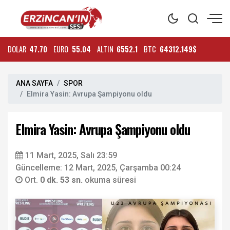
DOLAR
47.70
EURO
55.04
ALTIN
6552.1
BTC
64312.149$
ANA SAYFA
SPOR
Elmira Yasin: Avrupa Şampiyonu oldu
Elmira Yasin: Avrupa Şampiyonu oldu
11 Mart, 2025, Salı 23:59
Güncelleme: 12 Mart, 2025, Çarşamba 00:24
Ort.
0 dk. 53 sn.
okuma süresi