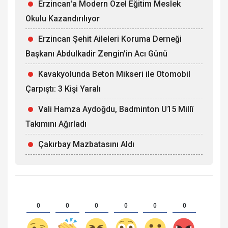
Erzincan'a Modern Özel Eğitim Meslek
Okulu Kazandırılıyor
Erzincan Şehit Aileleri Koruma Derneği
Başkanı Abdulkadir Zengin'in Acı Günü
Kavakyolunda Beton Mikseri ile Otomobil
Çarpıştı: 3 Kişi Yaralı
Vali Hamza Aydoğdu, Badminton U15 Millî
Takımını Ağırladı
Çakırbay Mazbatasını Aldı
0
0
0
0
0
0