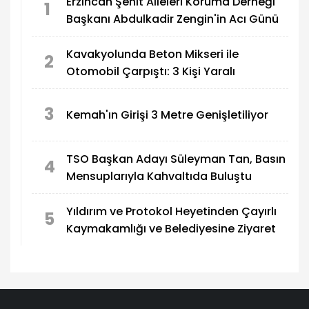
Erzincan Şehit Aileleri Koruma Derneği
1
Başkanı Abdulkadir Zengin'in Acı Günü
Kavakyolunda Beton Mikseri ile
2
Otomobil Çarpıştı: 3 Kişi Yaralı
3
Kemah'ın Girişi 3 Metre Genişletiliyor
TSO Başkan Adayı Süleyman Tan, Basın
4
Mensuplarıyla Kahvaltıda Buluştu
Yıldırım ve Protokol Heyetinden Çayırlı
5
Kaymakamlığı ve Belediyesine Ziyaret