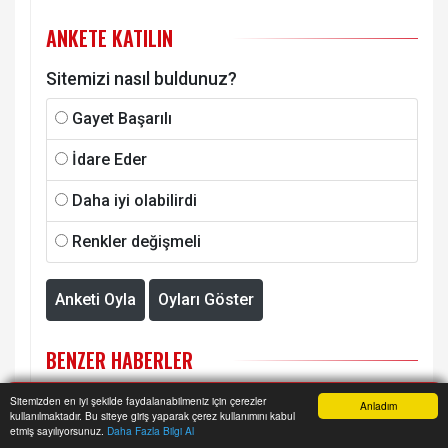
ANKETE KATILIN
Sitemizi nasıl buldunuz?
Gayet Başarılı
İdare Eder
Daha iyi olabilirdi
Renkler değişmeli
Anketi Oyla
Oyları Göster
BENZER HABERLER
Sitemizden en iyi şekilde faydalanabilmeniz için çerezler
Anladım
kullanılmaktadır. Bu siteye giriş yaparak çerez kullanımını kabul
Anasayfa
Yazarlar
Haber Ara
İhbar Hattı
Menu
etmiş sayılıyorsunuz.
Daha Fazla Bilgi Al