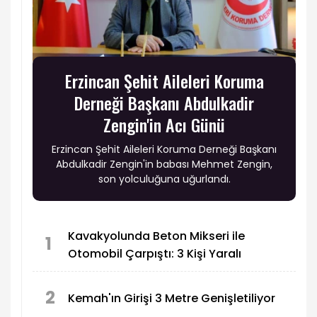
Erzincan Şehit Aileleri Koruma
Derneği Başkanı Abdulkadir
Zengin'in Acı Günü
Erzincan Şehit Aileleri Koruma Derneği Başkanı
Abdulkadir Zengin'in babası Mehmet Zengin,
son yolculuğuna uğurlandı.
Kavakyolunda Beton Mikseri ile
1
Otomobil Çarpıştı: 3 Kişi Yaralı
2
Kemah'ın Girişi 3 Metre Genişletiliyor