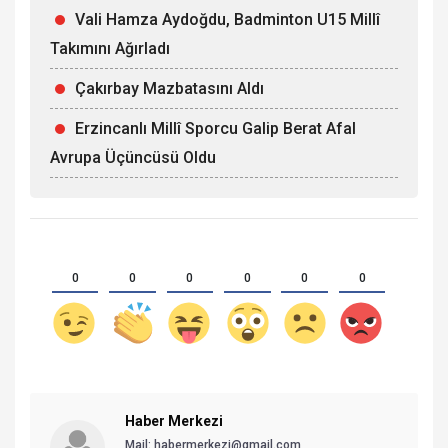
Vali Hamza Aydoğdu, Badminton U15 Millî
Takımını Ağırladı
Çakırbay Mazbatasını Aldı
Erzincanlı Millî Sporcu Galip Berat Afal
Avrupa Üçüncüsü Oldu
0
0
0
0
0
0
Haber Merkezi
Mail: habermerkezi@gmail.com