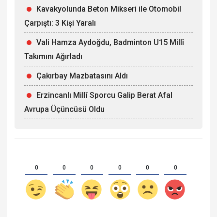
Kavakyolunda Beton Mikseri ile Otomobil
Çarpıştı: 3 Kişi Yaralı
Vali Hamza Aydoğdu, Badminton U15 Millî
Takımını Ağırladı
Çakırbay Mazbatasını Aldı
Erzincanlı Millî Sporcu Galip Berat Afal
Avrupa Üçüncüsü Oldu
0
0
0
0
0
0