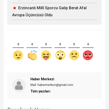
Erzincanlı Millî Sporcu Galip Berat Afal
Avrupa Üçüncüsü Oldu
0
0
0
0
0
0
Haber Merkezi
Mail: habermerkezi@gmail.com
Tüm yazıları