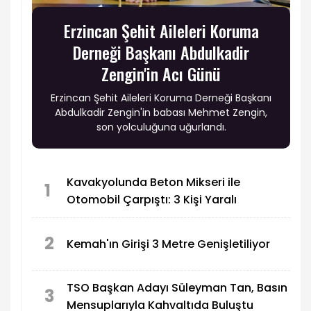
Erzincan Şehit Aileleri Koruma
Derneği Başkanı Abdulkadir
Zengin'in Acı Günü
Erzincan Şehit Aileleri Koruma Derneği Başkanı
Abdulkadir Zengin'in babası Mehmet Zengin,
son yolculuğuna uğurlandı.
Kavakyolunda Beton Mikseri ile
1
Otomobil Çarpıştı: 3 Kişi Yaralı
2
Kemah'ın Girişi 3 Metre Genişletiliyor
TSO Başkan Adayı Süleyman Tan, Basın
3
Mensuplarıyla Kahvaltıda Buluştu