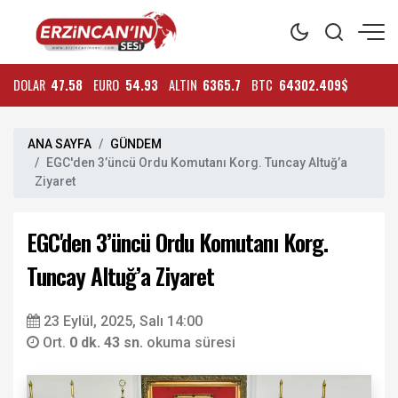
DOLAR
47.58
EURO
54.93
ALTIN
6365.7
BTC
64302.409$
ANA SAYFA
GÜNDEM
EGC'den 3’üncü Ordu Komutanı Korg. Tuncay Altuğ’a
Ziyaret
EGC'den 3’üncü Ordu Komutanı Korg.
Tuncay Altuğ’a Ziyaret
23 Eylül, 2025, Salı 14:00
Ort.
0 dk. 43 sn.
okuma süresi