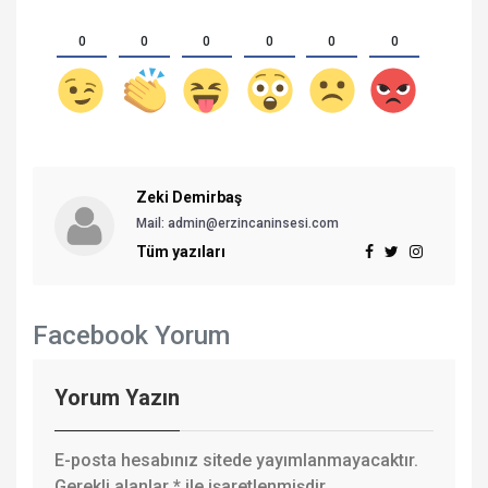
0
0
0
0
0
0
Zeki Demirbaş
Mail: admin@erzincaninsesi.com
Tüm yazıları
Facebook Yorum
Yorum Yazın
E-posta hesabınız sitede yayımlanmayacaktır.
Gerekli alanlar
*
ile işaretlenmişdir.