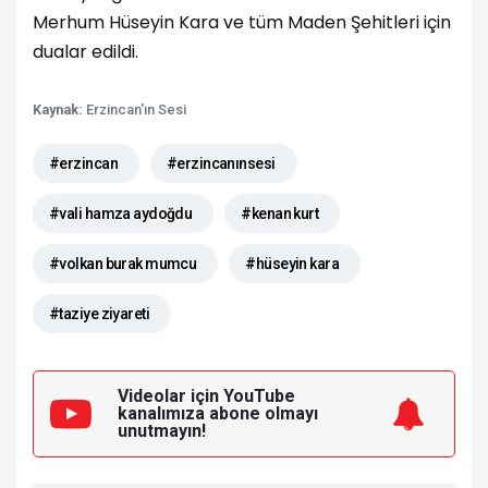
Merhum Hüseyin Kara ve tüm Maden Şehitleri için
dualar edildi.
Kaynak:
Erzincan'ın Sesi
#erzincan
#erzincanınsesi
#vali hamza aydoğdu
#kenan kurt
#volkan burak mumcu
#hüseyin kara
#taziye ziyareti
Videolar için YouTube
kanalımıza
abone olmayı
unutmayın!