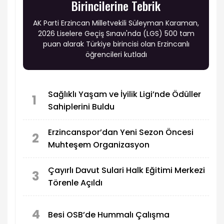
Birincilerine Tebrik
AK Parti Erzincan Milletvekili Süleyman Karaman,
2026 Liselere Geçiş Sınavı'nda (LGS) 500 tam
puan alarak Türkiye birincisi olan Erzincanlı
öğrencileri kutladı
Sağlıklı Yaşam ve İyilik Ligi’nde Ödüller
1
Sahiplerini Buldu
Erzincanspor’dan Yeni Sezon Öncesi
2
Muhteşem Organizasyon
Çayırlı Davut Sulari Halk Eğitimi Merkezi
3
Törenle Açıldı
4
Besi OSB’de Hummalı Çalışma