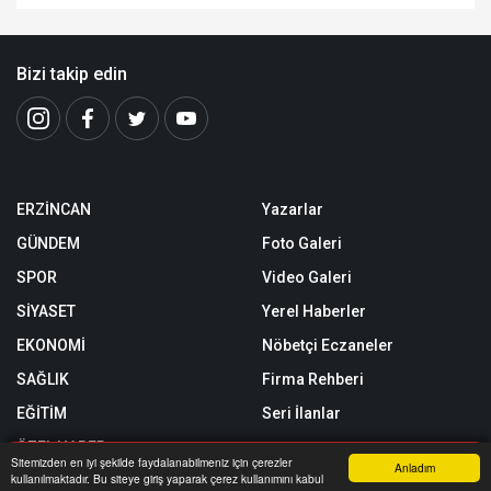
Bizi takip edin
ERZİNCAN
Yazarlar
GÜNDEM
Foto Galeri
SPOR
Video Galeri
SİYASET
Yerel Haberler
EKONOMİ
Nöbetçi Eczaneler
SAĞLIK
Firma Rehberi
EĞİTİM
Seri İlanlar
ÖZEL HABER
Sitemizden en iyi şekilde faydalanabilmeniz için çerezler
Anladım
kullanılmaktadır. Bu siteye giriş yaparak çerez kullanımını kabul
SİZİNLE BAŞBAŞA
Anasayfa
Yazarlar
Haber Ara
İhbar Hattı
Menu