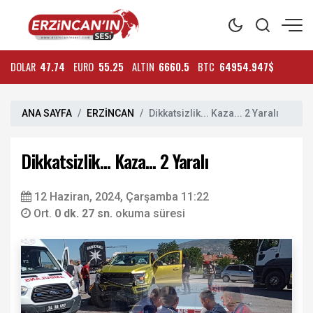
DOLAR
47.74
EURO
55.25
ALTIN
6660.5
BTC
64954.947$
ANA SAYFA
ERZİNCAN
Dikkatsizlik... Kaza... 2 Yaralı
Dikkatsizlik... Kaza... 2 Yaralı
12 Haziran, 2024, Çarşamba 11:22
Ort.
0 dk. 27 sn.
okuma süresi