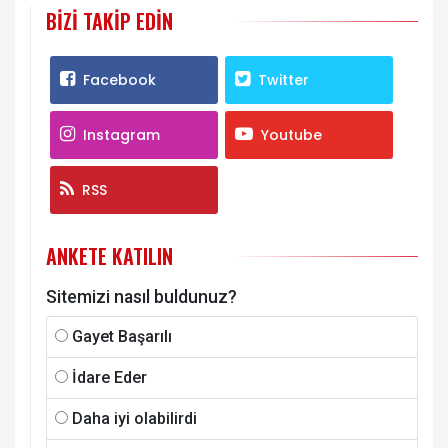
E-posta hesabınız sitede yayımlanmayacaktır.
Gerekli alanlar
*
ile işaretlenmişdir.
Yorumu Gönder
BIZI TAKIP EDIN