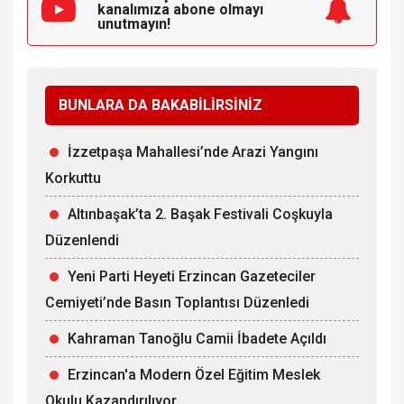
Kaynak:
Erzincan'ın Sesi
#GÜNDEM
Videolar için YouTube
kanalımıza
abone olmayı
unutmayın!