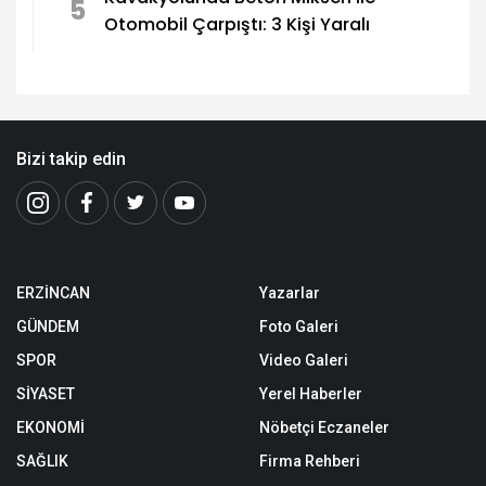
yakmanın faciaya kapı açmak olduğunu
söyleyerek uyarılarda bulundu.
Altınbaşak’ta 2. Başak Festivali
1
Coşkuyla Düzenlendi
Kahraman Tanoğlu Camii İbadete
2
Açıldı
Erzincan'a Modern Özel Eğitim Meslek
3
Okulu Kazandırılıyor
Erzincan Şehit Aileleri Koruma Derneği
4
Başkanı Abdulkadir Zengin'in Acı Günü
Kavakyolunda Beton Mikseri ile
5
Otomobil Çarpıştı: 3 Kişi Yaralı