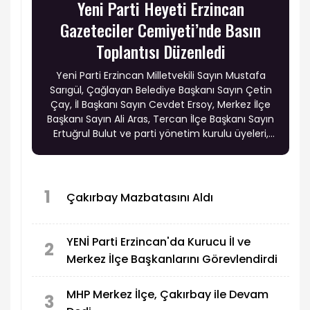
Yeni Parti Heyeti Erzincan
Gazeteciler Cemiyeti’nde Basın
Toplantısı Düzenledi
Yeni Parti Erzincan Milletvekili Sayın Mustafa
Sarıgül, Çağlayan Belediye Başkanı Sayın Çetin
Çay, İl Başkanı Sayın Cevdet Ersoy, Merkez İlçe
Başkanı Sayın Ali Aras, Tercan İlçe Başkanı Sayın
Ertuğrul Bulut ve parti yönetim kurulu üyeleri,
Erzincan Gazeteciler Cemiyeti’nde basın
toplantısı düzenledi.
1
Çakırbay Mazbatasını Aldı
YENİ Parti Erzincan'da Kurucu İl ve
2
Merkez İlçe Başkanlarını Görevlendirdi
MHP Merkez İlçe, Çakırbay ile Devam
3