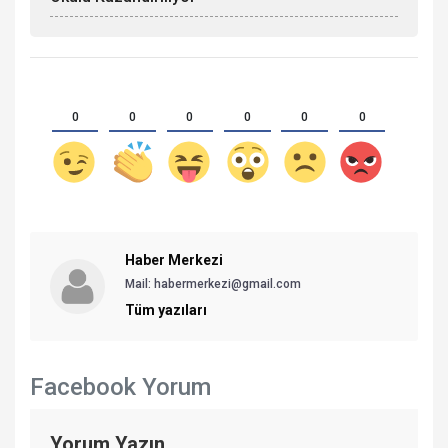
BUNLARA DA BAKABİLİRSİNİZ
İzzetpaşa Mahallesi’nde Arazi Yangını
Korkuttu
Altınbaşak’ta 2. Başak Festivali Coşkuyla
Düzenlendi
Yeni Parti Heyeti Erzincan Gazeteciler
Cemiyeti’nde Basın Toplantısı Düzenledi
Kahraman Tanoğlu Camii İbadete Açıldı
Erzincan'a Modern Özel Eğitim Meslek
Okulu Kazandırılıyor