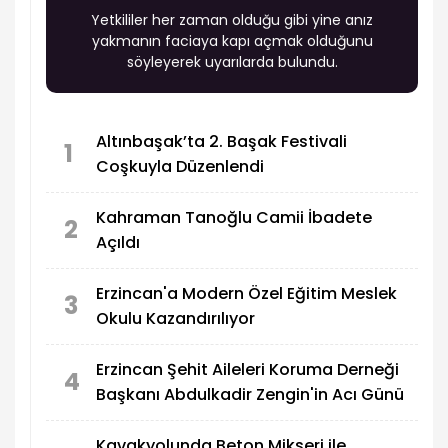
Anketi Oyla
Oyları Göster
BENZER HABERLER
İzzetpaşa Mahallesi’nde Arazi
Yangını Korkuttu
Yetkililer her zaman olduğu gibi yine anız