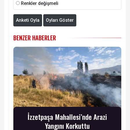
Facebook
Twitter
Instagram
Youtube
RSS
ANKETE KATILIN
Sitemizi nasıl buldunuz?
Gayet Başarılı
İdare Eder
Daha iyi olabilirdi
Renkler değişmeli