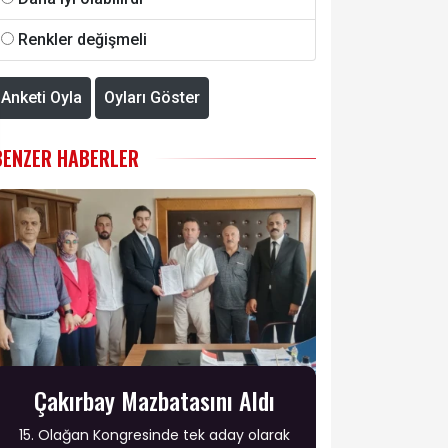
Renkler değişmeli
Anketi Oyla
Oyları Göster
BENZER HABERLER
Çakırbay Mazbatasını Aldı
15. Olağan Kongresinde tek aday olarak