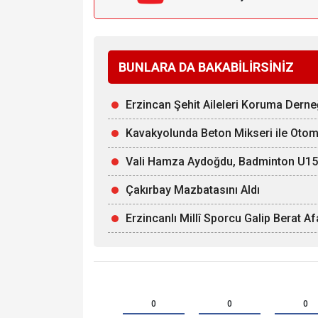
BUNLARA DA BAKABİLİRSİNİZ
Erzincan Şehit Aileleri Koruma Derne
Kavakyolunda Beton Mikseri ile Otomob
Vali Hamza Aydoğdu, Badminton U15 Mi
Çakırbay Mazbatasını Aldı
Erzincanlı Millî Sporcu Galip Berat 
0
0
0