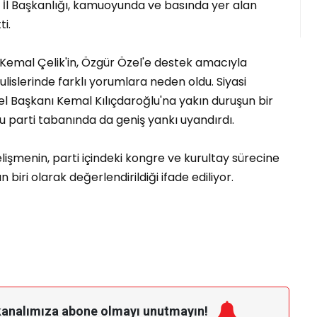
di. İl Başkanlığı, kamuoyunda ve basında yer alan
ti.
 Kemal Çelik'in, Özgür Özel'e destek amacıyla
lislerinde farklı yorumlara neden oldu. Siyasi
l Başkanı Kemal Kılıçdaroğlu'na yakın duruşun bir
u parti tabanında da geniş yankı uyandırdı.
işmenin, parti içindeki kongre ve kurultay sürecine
 biri olarak değerlendirildiği ifade ediliyor.
kanalımıza
abone olmayı unutmayın!