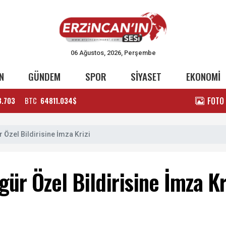
06 Ağustos, 2026, Perşembe
N
GÜNDEM
SPOR
SİYASET
EKONOMİ
FOTO
3.703
BTC
64811.034$
Özel Bildirisine İmza Krizi
ür Özel Bildirisine İmza Kr