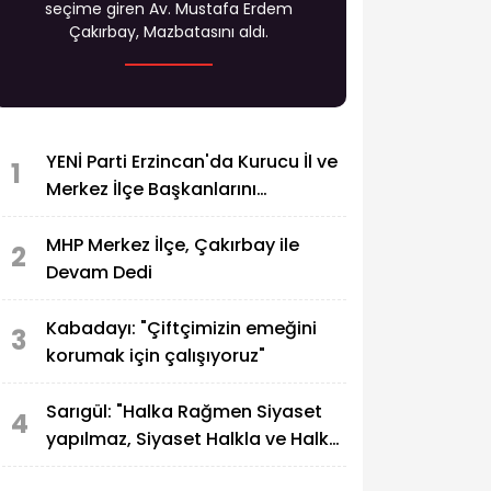
seçime giren Av. Mustafa Erdem
Çakırbay, Mazbatasını aldı.
YENİ Parti Erzincan'da Kurucu İl ve
1
Merkez İlçe Başkanlarını
Görevlendirdi
MHP Merkez İlçe, Çakırbay ile
2
Devam Dedi
Kabadayı: "Çiftçimizin emeğini
3
korumak için çalışıyoruz"
Sarıgül: "Halka Rağmen Siyaset
4
yapılmaz, Siyaset Halkla ve Halk
İçin yapılır"