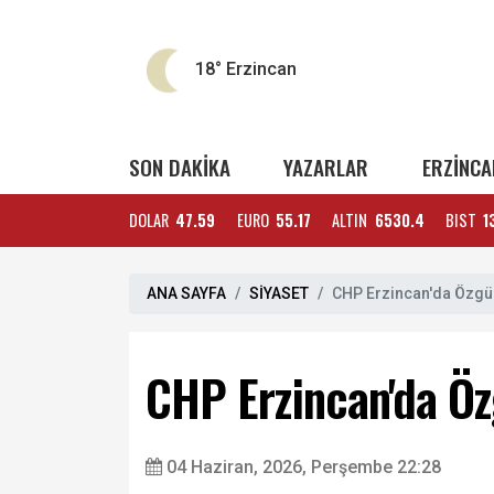
18°
Erzincan
SON DAKİKA
YAZARLAR
ERZİNCA
DOLAR
47.59
EURO
55.17
ALTIN
6530.4
BIST
1
ANA SAYFA
SİYASET
CHP Erzincan'da Özgür 
CHP Erzincan'da Özg
04 Haziran, 2026, Perşembe 22:28