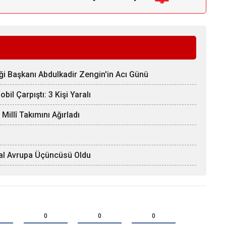
ği Başkanı Abdulkadir Zengin'in Acı Günü
il Çarpıştı: 3 Kişi Yaralı
llî Takımını Ağırladı
Afal Avrupa Üçüncüsü Oldu
0
0
0