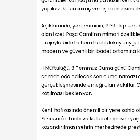
görüntüler kamuoyuyla paylaşılırken, Va
yapılacak caminin iç ve dış mimarisine ili
Açıklamada, yeni caminin, 1939 depremi 
olan İzzet Paşa Camii'nin mimari özellikler
projeyle birlikte hem tarihi dokuya uyg
modern ve güvenli bir ibadet ortamına ka
İl Müftülüğü, 3 Temmuz Cuma günü Camii
camide eda edilecek son cuma namazı ol
gerçekleşmesinde emeği olan Vakıflar 
katılması bekleniyor.
Kent hafızasında önemli bir yere sahip ola
Erzincan'ın tarihi ve kültürel mirasını y
kazandırılması şehrin merkezinede prest