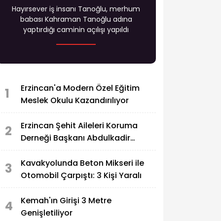
Hayırsever iş insanı Tanoğlu, merhum
babası Kahraman Tanoğlu adına
yaptırdığı caminin açılışı yapıldı
Erzincan'a Modern Özel Eğitim
1
Meslek Okulu Kazandırılıyor
Erzincan Şehit Aileleri Koruma
2
Derneği Başkanı Abdulkadir
Zengin'in Acı Günü
Kavakyolunda Beton Mikseri ile
3
Otomobil Çarpıştı: 3 Kişi Yaralı
Kemah'ın Girişi 3 Metre
4
Genişletiliyor