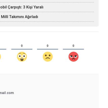
il Çarpıştı: 3 Kişi Yaralı
llî Takımını Ağırladı
0
0
0
mail.com