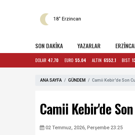
18°
Erzincan
SON DAKİKA
YAZARLAR
ERZİNCA
DOLAR
47.70
EURO
55.04
ALTIN
6552.1
BIST
1
ANA SAYFA
GÜNDEM
Camii Kebir'de Son 
Camii Kebir'de So
02 Temmuz, 2026, Perşembe 23:25