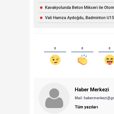
Kavakyolunda Beton Mikseri ile Otomob
Vali Hamza Aydoğdu, Badminton U15 Mi
0
0
0
Haber Merkezi
Mail: habermerkezi@g
Tüm yazıları