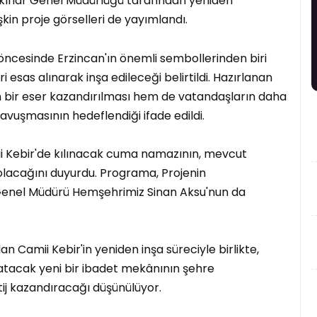
kıflar Genel Müdürlüğü tarafından yeniden
şkin proje görselleri de yayımlandı.
öncesinde Erzincan'ın önemli sembollerinden biri
i esas alınarak inşa edileceği belirtildi. Hazırlanan
un bir eser kazandırılması hem de vatandaşların daha
vuşmasının hedeflendiği ifade edildi.
 Kebir'de kılınacak cuma namazının, mevcut
acağını duyurdu. Programa, Projenin
Genel Müdürü Hemşehrimiz Sinan Aksu'nun da
n Camii Kebir'in yeniden inşa süreciyle birlikte,
aşatacak yeni bir ibadet mekânının şehre
ij kazandıracağı düşünülüyor.