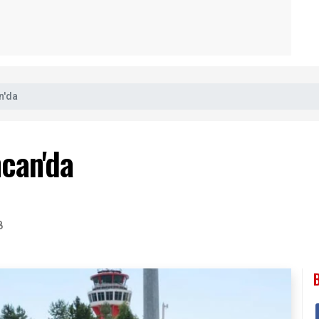
n'da
can'da
8