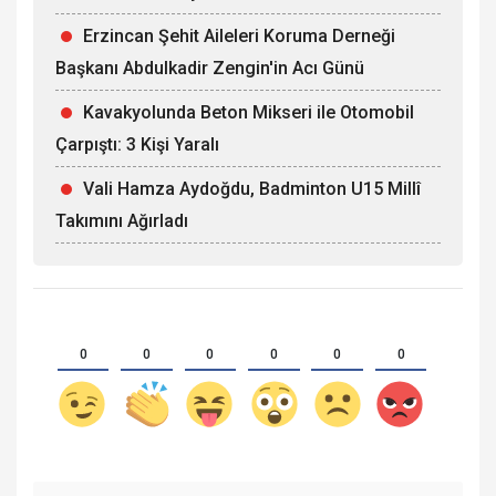
Erzincan Şehit Aileleri Koruma Derneği
Başkanı Abdulkadir Zengin'in Acı Günü
Kavakyolunda Beton Mikseri ile Otomobil
Çarpıştı: 3 Kişi Yaralı
Vali Hamza Aydoğdu, Badminton U15 Millî
Takımını Ağırladı
0
0
0
0
0
0