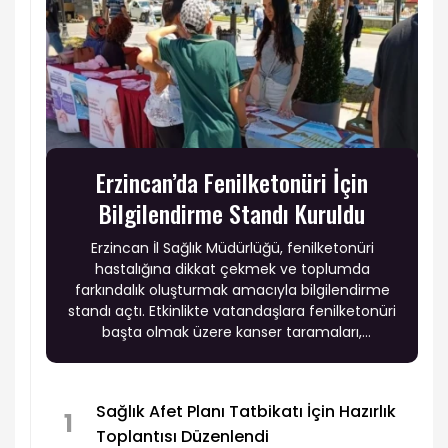
Erzincan’da Fenilketonüri İçin
Bilgilendirme Standı Kuruldu
Erzincan İl Sağlık Müdürlüğü, fenilketonüri
hastalığına dikkat çekmek ve toplumda
farkındalık oluşturmak amacıyla bilgilendirme
standı açtı. Etkinlikte vatandaşlara fenilketonüri
başta olmak üzere kanser taramaları,
obeziteye bağlı kronik hastalıklar ve ruh sağlığı
okuryazarlığı konularında da bilgilendirme
yapıldı.
Sağlık Afet Planı Tatbikatı İçin Hazırlık
1
Toplantısı Düzenlendi