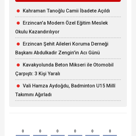
Kahraman Tanoğlu Camii İbadete Açıldı
Erzincan'a Modern Özel Eğitim Meslek
Okulu Kazandırılıyor
Erzincan Şehit Aileleri Koruma Derneği
Başkanı Abdulkadir Zengin'in Acı Günü
Kavakyolunda Beton Mikseri ile Otomobil
Çarpıştı: 3 Kişi Yaralı
Vali Hamza Aydoğdu, Badminton U15 Millî
Takımını Ağırladı
0
0
0
0
0
0