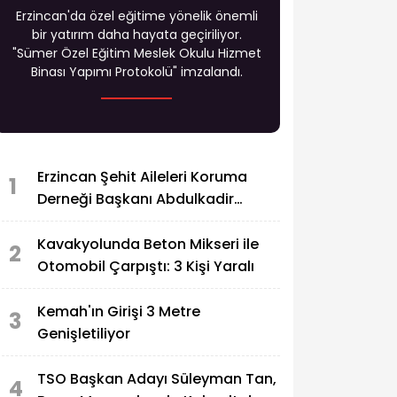
Erzincan'da özel eğitime yönelik önemli
bir yatırım daha hayata geçiriliyor.
"Sümer Özel Eğitim Meslek Okulu Hizmet
Binası Yapımı Protokolü" imzalandı.
Erzincan Şehit Aileleri Koruma
1
Derneği Başkanı Abdulkadir
Zengin'in Acı Günü
Kavakyolunda Beton Mikseri ile
2
Otomobil Çarpıştı: 3 Kişi Yaralı
Kemah'ın Girişi 3 Metre
3
Genişletiliyor
TSO Başkan Adayı Süleyman Tan,
4