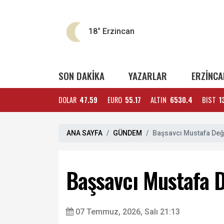
18°
Erzincan
SON DAKİKA
YAZARLAR
ERZİNCA
DOLAR
47.59
EURO
55.17
ALTIN
6530.4
BIST
1
ANA SAYFA
GÜNDEM
Başsavcı Mustafa Değ
Başsavcı Mustafa D
07 Temmuz, 2026, Salı 21:13