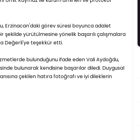
ı Ümit Kaymaz ile kurum amirleri ve protokol
 Erzinacan'daki görev süresi boyunca adalet
 bir şekilde yürütülmesine yönelik başarılı çalışmalara
 Değerli'ye teşekkür etti.
hizmetlerde bulunduğunu ifade eden Vali Aydoğdu,
sinde bulunarak kendisine başarılar diledi. Duygusal
ısına çekilen hatıra fotoğrafı ve iyi dileklerin