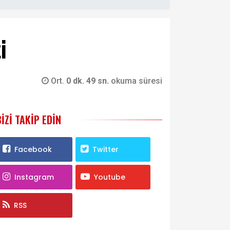
i
Ort.
0 dk. 49 sn.
okuma süresi
BIZI TAKIP EDIN
Facebook
Twitter
Instagram
Youtube
RSS