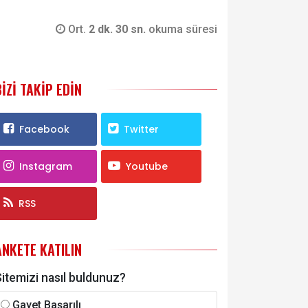
Ort.
2 dk. 30 sn.
okuma süresi
BIZI TAKIP EDIN
Facebook
Twitter
Instagram
Youtube
RSS
ANKETE KATILIN
itemizi nasıl buldunuz?
Gayet Başarılı