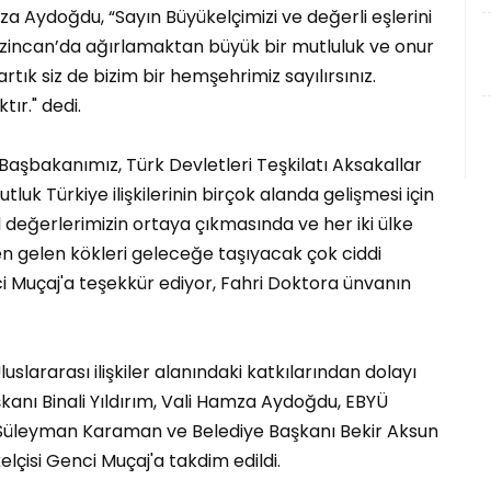
a Aydoğdu, “Sayın Büyükelçimizi ve değerli eşlerini
Erzincan’da ağırlamaktan büyük bir mutluluk ve onur
rtık siz de bizim bir hemşehrimiz sayılırsınız.
ır." dedi.
şbakanımız, Türk Devletleri Teşkilatı Aksakallar
utluk Türkiye ilişkilerinin birçok alanda gelişmesi için
 değerlerimizin ortaya çıkmasında ve her iki ülke
en gelen kökleri geleceğe taşıyacak çok ciddi
i Muçaj'a teşekkür ediyor, Fahri Doktora ünvanın
lararası ilişkiler alanındaki katkılarından dolayı
anı Binali Yıldırım, Vali Hamza Aydoğdu, EBYÜ
li Süleyman Karaman ve Belediye Başkanı Bekir Aksun
lçisi Genci Muçaj'a takdim edildi.