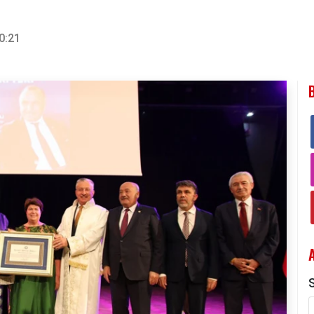
0:21
S