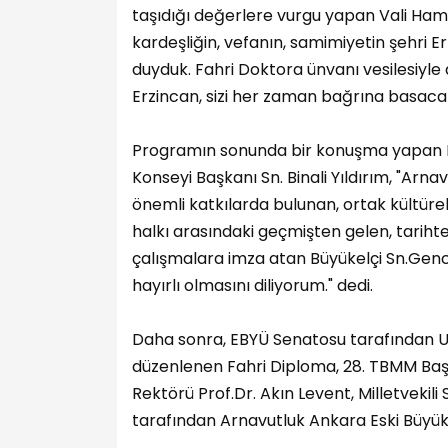
taşıdığı değerlere vurgu yapan Vali Hamz
kardeşliğin, vefanın, samimiyetin şehri 
duyduk. Fahri Doktora ünvanı vesilesiyle a
Erzincan, sizi her zaman bağrına basacakt
Programın sonunda bir konuşma yapan Ba
Konseyi Başkanı Sn. Binali Yıldırım, "Arnav
önemli katkılarda bulunan, ortak kültürel
halkı arasındaki geçmişten gelen, tariht
çalışmalara imza atan Büyükelçi Sn.Genc
hayırlı olmasını diliyorum." dedi.
Daha sonra, EBYÜ Senatosu tarafından Ulus
düzenlenen Fahri Diploma, 28. TBMM Başk
Rektörü Prof.Dr. Akın Levent, Milletveki
tarafından Arnavutluk Ankara Eski Büyüke