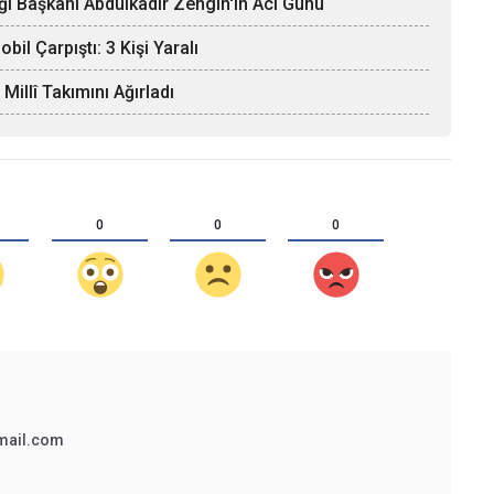
ği Başkanı Abdulkadir Zengin'in Acı Günü
il Çarpıştı: 3 Kişi Yaralı
llî Takımını Ağırladı
0
0
0
mail.com