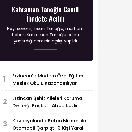
Kahraman Tanoğlu Camii
İbadete Açıldı
Hayırsever iş insanı Tanoğlu, merhum
babası Kahraman Tanoğlu adına
yaptırdığı caminin açılışı yapıldı
Erzincan'a Modern Özel Eğitim
1
Meslek Okulu Kazandırılıyor
Erzincan Şehit Aileleri Koruma
2
Derneği Başkanı Abdulkadir
Zengin'in Acı Günü
Kavakyolunda Beton Mikseri ile
3
Otomobil Çarpıştı: 3 Kişi Yaralı