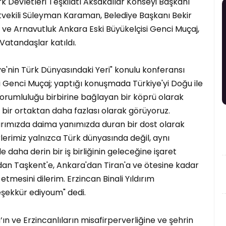
 Devletleri Teşkilatı Aksakallar Konseyi Başkanı
letvekili Süleyman Karaman, Belediye Başkanı Bekir
 ve Arnavutluk Ankara Eski Büyükelçisi Genci Muçaj,
 Vatandaşlar katıldı.
e'nin Türk Dünyasındaki Yeri" konulu konferansı
 Genci Muçaj; yaptığı konuşmada Türkiye'yi Doğu ile
 sorumluluğu birbirine bağlayan bir köprü olarak
k bir ortaktan daha fazlası olarak görüyoruz.
larımızda daima yanımızda duran bir dost olarak
erimiz yalnızca Türk dünyasında değil, aynı
aha derin bir iş birliğinin geleceğine işaret
an Taşkent'e, Ankara'dan Tiran'a ve ötesine kadar
mesini dilerim. Erzincan Binali Yıldırım
teşekkür ediyoum" dedi.
 ve Erzincanlıların misafirperverliğine ve şehrin