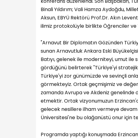
konferans düzenlendi. Son Başbakan, Türk
Binali Yıldırım; Vali Hamza Aydoğdu, Mil
Aksun, EBYÜ Rektörü Prof.Dr. Akın Levent
ilimiz protokolüyle birlikte Öğrenciler ve
"Arnavut Bir Diplomatın Gözünden Türkiy
sunan Arnavutluk Ankara Eski Büyükelçisi
Batıyı, gelenek ile moderniteyi, umut ile
gördüğünü belirterek "Türkiye'yi strateji
Türkiye'yi zor günümüzde ve sevinçli an
görmekteyiz. Ortak geçmişimiz ve değerl
zamanda Avrupa ve Akdeniz genelinde de d
etmektir. Ortak vizyonumuzun Erzincan'd
gelecek nesillere ilham vermeye devam et
Üniversitesi'ne bu olağanüstü onur için 
Programda yaptığı konuşmada Erzincan’ın