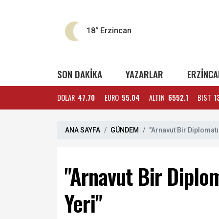
18°
Erzincan
SON DAKİKA
YAZARLAR
ERZİNCA
DOLAR
47.70
EURO
55.04
ALTIN
6552.1
BIST
1
ANA SAYFA
GÜNDEM
"Arnavut Bir Diplomat
"Arnavut Bir Diplo
Yeri"