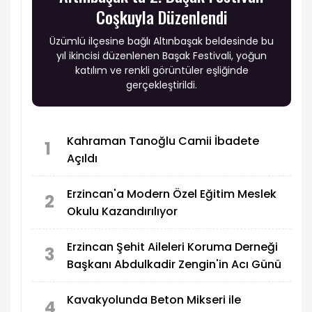
Coşkuyla Düzenlendi
Üzümlü ilçesine bağlı Altınbaşak beldesinde bu
yıl ikincisi düzenlenen Başak Festivali, yoğun
katılım ve renkli görüntüler eşliğinde
gerçekleştirildi.
Kahraman Tanoğlu Camii İbadete
1
Açıldı
Erzincan'a Modern Özel Eğitim Meslek
2
Okulu Kazandırılıyor
Erzincan Şehit Aileleri Koruma Derneği
3
Başkanı Abdulkadir Zengin'in Acı Günü
Kavakyolunda Beton Mikseri ile
4