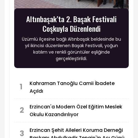
Altınbaşak’ta 2. Başak Festivali
Coşkuyla Düzenlendi
Üzümlü ilçesine bağlı Altınbaşak beldesinde bu
yıl ikincisi düzenlenen Başak Festivali, yoğun
katılım ve renkli görüntüler eşliğinde
gerçekleştirildi.
Kahraman Tanoğlu Camii İbadete
1
Açıldı
Erzincan'a Modern Özel Eğitim Meslek
2
Okulu Kazandırılıyor
Erzincan Şehit Aileleri Koruma Derneği
3
Başkanı Abdulkadir Zengin'in Acı Günü