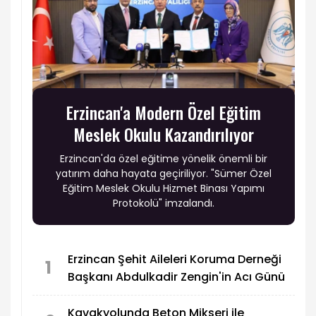
Erzincan'a Modern Özel Eğitim
Meslek Okulu Kazandırılıyor
Erzincan'da özel eğitime yönelik önemli bir
yatırım daha hayata geçiriliyor. "Sümer Özel
Eğitim Meslek Okulu Hizmet Binası Yapımı
Protokolü" imzalandı.
Erzincan Şehit Aileleri Koruma Derneği
1
Başkanı Abdulkadir Zengin'in Acı Günü
Kavakyolunda Beton Mikseri ile