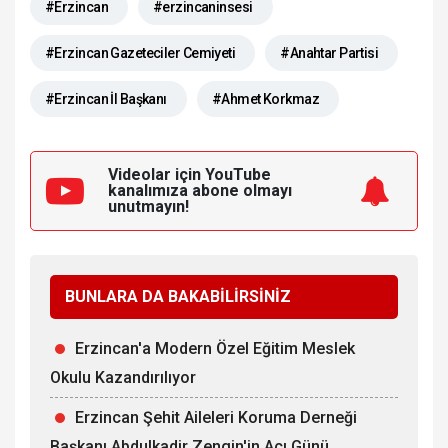
#Erzincan
#erzincaninsesi
#Erzincan Gazeteciler Cemiyeti
#Anahtar Partisi
#Erzincan İl Başkanı
#Ahmet Korkmaz
Videolar için YouTube
kanalımıza
abone olmayı
unutmayın!
BUNLARA DA BAKABİLİRSİNİZ
Erzincan'a Modern Özel Eğitim Meslek
Okulu Kazandırılıyor
Erzincan Şehit Aileleri Koruma Derneği
Başkanı Abdulkadir Zengin'in Acı Günü