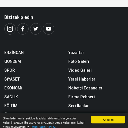
Bizi takip edin
ERZİNCAN
Yazarlar
GÜNDEM
Foto Galeri
SPOR
Video Galeri
SİYASET
Yerel Haberler
EKONOMİ
Nöbetçi Eczaneler
SAĞLIK
Firma Rehberi
EĞİTİM
Seri İlanlar
ÖZEL HABER
Sitemizden en iyi şekilde faydalanabilmeniz için çerezler
Anladım
kullanılmaktadır. Bu siteye giriş yaparak çerez kullanımını kabul
SİZİNLE BAŞBAŞA
Anasayfa
Yazarlar
Haber Ara
İhbar Hattı
Menu
etmiş sayılıyorsunuz.
Daha Fazla Bilgi Al