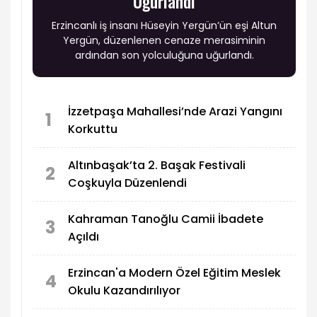
Uğurlandı
Erzincanlı iş insanı Hüseyin Yergün’ün eşi Altun
Yergün, düzenlenen cenaze merasiminin
ardından son yolculuğuna uğurlandı.
İzzetpaşa Mahallesi’nde Arazi Yangını
1
Korkuttu
Altınbaşak’ta 2. Başak Festivali
2
Coşkuyla Düzenlendi
Kahraman Tanoğlu Camii İbadete
3
Açıldı
Erzincan'a Modern Özel Eğitim Meslek
4
Okulu Kazandırılıyor