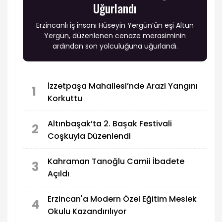
Uğurlandı
Erzincanlı iş insanı Hüseyin Yergün’ün eşi Altun
Yergün, düzenlenen cenaze merasiminin
ardından son yolculuğuna uğurlandı.
İzzetpaşa Mahallesi’nde Arazi Yangını
1
Korkuttu
Altınbaşak’ta 2. Başak Festivali
2
Coşkuyla Düzenlendi
Kahraman Tanoğlu Camii İbadete
3
Açıldı
Erzincan'a Modern Özel Eğitim Meslek
4
Okulu Kazandırılıyor