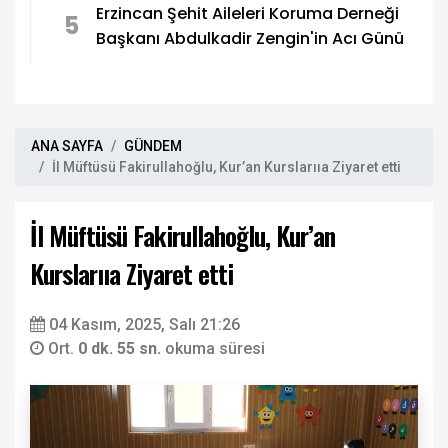
Erzincan Şehit Aileleri Koruma Derneği
5
Başkanı Abdulkadir Zengin'in Acı Günü
ANA SAYFA
GÜNDEM
İl Müftüsü Fakirullahoğlu, Kur’an Kurslarııa Ziyaret etti
İl Müftüsü Fakirullahoğlu, Kur’an
Kurslarııa Ziyaret etti
04 Kasım, 2025, Salı 21:26
Ort.
0 dk. 55 sn.
okuma süresi