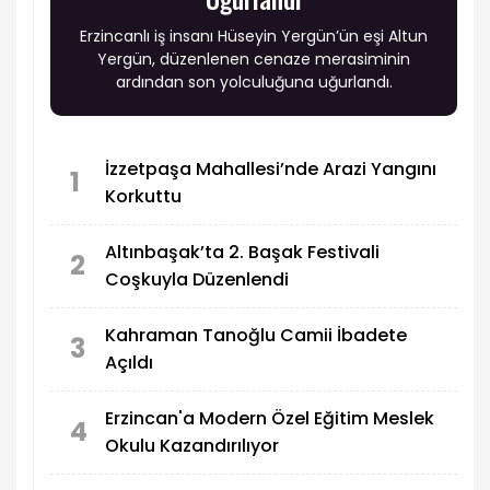
Erzincanlı iş insanı Hüseyin Yergün’ün eşi Altun
Yergün, düzenlenen cenaze merasiminin
ardından son yolculuğuna uğurlandı.
İzzetpaşa Mahallesi’nde Arazi Yangını
1
Korkuttu
Altınbaşak’ta 2. Başak Festivali
2
Coşkuyla Düzenlendi
Kahraman Tanoğlu Camii İbadete
3
Açıldı
Erzincan'a Modern Özel Eğitim Meslek
4
Okulu Kazandırılıyor