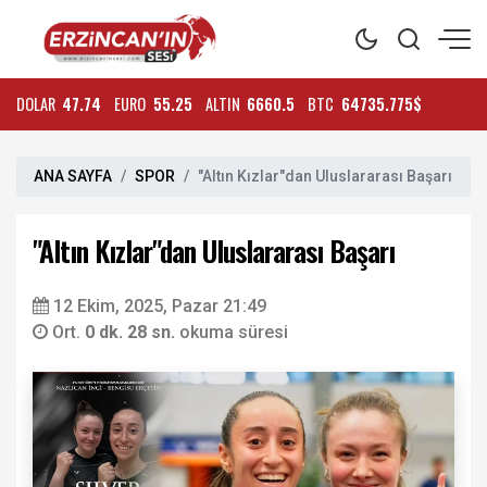
DOLAR
47.74
EURO
55.25
ALTIN
6660.5
BTC
64735.775$
ANA SAYFA
SPOR
"Altın Kızlar"dan Uluslararası Başarı
"Altın Kızlar"dan Uluslararası Başarı
12 Ekim, 2025, Pazar 21:49
Ort.
0 dk. 28 sn.
okuma süresi