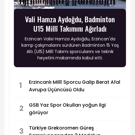
Vali Hamza Aydoğdu, Badminton
U15 Millî Takımını Ağırladı
Erzincan Valisi Hamza Aydoğdu, Erzincan'da
kamp çalışmalarını sürdüren Badminton 15 Yaş
Altı (U15) Millî Takımı sporcularını ve teknik
heyetini makamında kabul etti.
Erzincanlı Millî Sporcu Galip Berat Afal
1
Avrupa Üçüncüsü Oldu
GSB Yaz Spor Okulları yoğun ilgi
2
görüyor
Türkiye Grekoromen Güreş
3