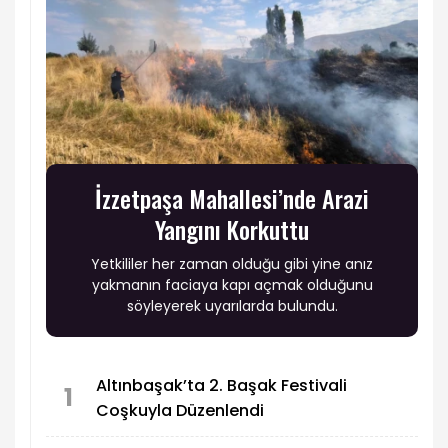
İzzetpaşa Mahallesi’nde Arazi
Yangını Korkuttu
Yetkililer her zaman olduğu gibi yine anız
yakmanın faciaya kapı açmak olduğunu
söyleyerek uyarılarda bulundu.
Altınbaşak’ta 2. Başak Festivali
1
Coşkuyla Düzenlendi