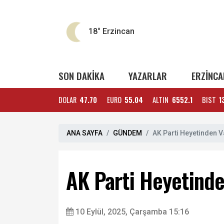
18°
Erzincan
SON DAKİKA
YAZARLAR
ERZİNCA
DOLAR
47.70
EURO
55.04
ALTIN
6552.1
BIST
1
ANA SAYFA
GÜNDEM
AK Parti Heyetinden V
AK Parti Heyetinde
10 Eylül, 2025, Çarşamba 15:16