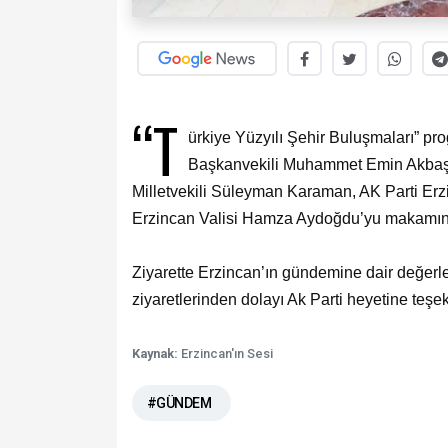
“T
ürkiye Yüzyılı Şehir Buluşmaları” pr
Başkanvekili Muhammet Emin Akbaşoğl
Milletvekili Süleyman Karaman, AK Parti Erz
Erzincan Valisi Hamza Aydoğdu’yu makamında
Ziyarette Erzincan’ın gündemine dair değer
ziyaretlerinden dolayı Ak Parti heyetine teşekk
Kaynak:
Erzincan'ın Sesi
#GÜNDEM