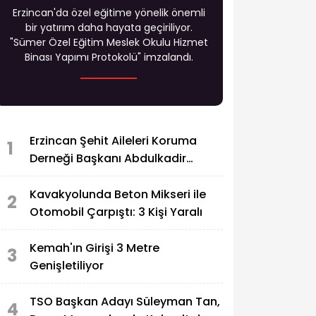
Erzincan'da özel eğitime yönelik önemli
bir yatırım daha hayata geçiriliyor.
"Sümer Özel Eğitim Meslek Okulu Hizmet
Binası Yapımı Protokolü" imzalandı.
Erzincan Şehit Aileleri Koruma
1
Derneği Başkanı Abdulkadir
Zengin'in Acı Günü
Kavakyolunda Beton Mikseri ile
2
Otomobil Çarpıştı: 3 Kişi Yaralı
Kemah'ın Girişi 3 Metre
3
Genişletiliyor
TSO Başkan Adayı Süleyman Tan,
4