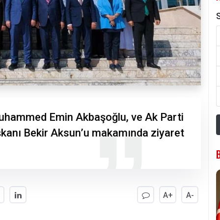
S
Muhammed Emin Akbaşoğlu, ve Ak Parti
şkanı Bekir Aksun’u makamında ziyaret
A+
A-