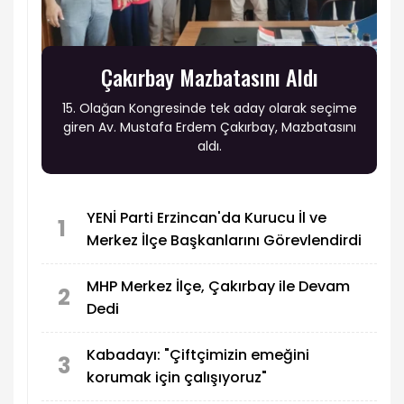
Çakırbay Mazbatasını Aldı
15. Olağan Kongresinde tek aday olarak seçime
giren Av. Mustafa Erdem Çakırbay, Mazbatasını
aldı.
YENİ Parti Erzincan'da Kurucu İl ve
1
Merkez İlçe Başkanlarını Görevlendirdi
MHP Merkez İlçe, Çakırbay ile Devam
2
Dedi
Kabadayı: "Çiftçimizin emeğini
3
korumak için çalışıyoruz"