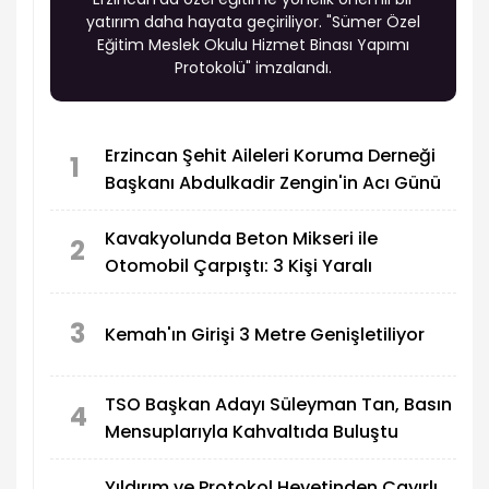
yatırım daha hayata geçiriliyor. "Sümer Özel
Eğitim Meslek Okulu Hizmet Binası Yapımı
Protokolü" imzalandı.
Erzincan Şehit Aileleri Koruma Derneği
1
Başkanı Abdulkadir Zengin'in Acı Günü
Kavakyolunda Beton Mikseri ile
2
Otomobil Çarpıştı: 3 Kişi Yaralı
3
Kemah'ın Girişi 3 Metre Genişletiliyor
TSO Başkan Adayı Süleyman Tan, Basın
4
Mensuplarıyla Kahvaltıda Buluştu
Yıldırım ve Protokol Heyetinden Çayırlı