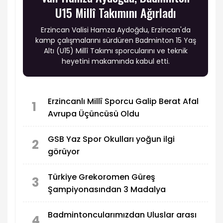
U15 Millî Takımını Ağırladı
Erzincan Valisi Hamza Aydoğdu, Erzincan'da
kamp çalışmalarını sürdüren Badminton 15 Yaş
Altı (U15) Millî Takımı sporcularını ve teknik
heyetini makamında kabul etti.
Erzincanlı Millî Sporcu Galip Berat Afal
1
Avrupa Üçüncüsü Oldu
GSB Yaz Spor Okulları yoğun ilgi
2
görüyor
Türkiye Grekoromen Güreş
3
Şampiyonasından 3 Madalya
Badmintoncularımızdan Uluslar arası
4