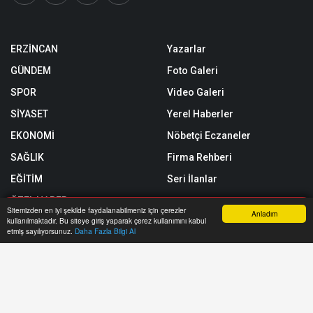
ERZİNCAN
Yazarlar
GÜNDEM
Foto Galeri
SPOR
Video Galeri
SİYASET
Yerel Haberler
EKONOMİ
Nöbetçi Eczaneler
SAĞLIK
Firma Rehberi
EĞİTİM
Seri İlanlar
ÖZEL HABER
Sitemizden en iyi şekilde faydalanabilmeniz için çerezler
Anladım
kullanılmaktadır. Bu siteye giriş yaparak çerez kullanımını kabul
SİZİNLE BAŞBAŞA
Anasayfa
Yazarlar
Haber Ara
İhbar Hattı
Menu
etmiş sayılıyorsunuz.
Daha Fazla Bilgi Al
Röportajlar
Künye
Biyografiler
Gizlilik Politikası
Astroloji
RSS