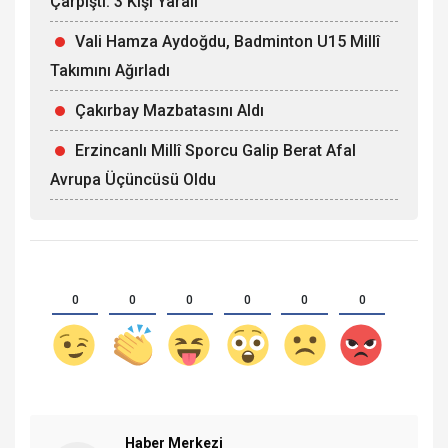
Çarpıştı: 3 Kişi Yaralı
Vali Hamza Aydoğdu, Badminton U15 Millî
Takımını Ağırladı
Çakırbay Mazbatasını Aldı
Erzincanlı Millî Sporcu Galip Berat Afal
Avrupa Üçüncüsü Oldu
0
0
0
0
0
0
Haber Merkezi