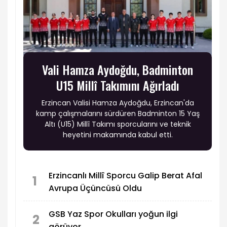
Vali Hamza Aydoğdu, Badminton
U15 Millî Takımını Ağırladı
Erzincan Valisi Hamza Aydoğdu, Erzincan'da
kamp çalışmalarını sürdüren Badminton 15 Yaş
Altı (U15) Millî Takımı sporcularını ve teknik
heyetini makamında kabul etti.
Erzincanlı Millî Sporcu Galip Berat Afal
1
Avrupa Üçüncüsü Oldu
GSB Yaz Spor Okulları yoğun ilgi
2
görüyor