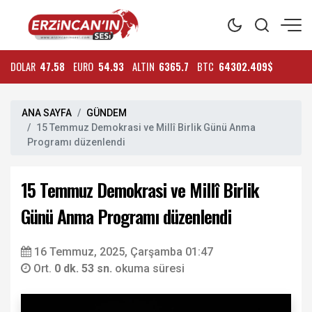
DOLAR
47.58
EURO
54.93
ALTIN
6365.7
BTC
64302.409$
ANA SAYFA
GÜNDEM
15 Temmuz Demokrasi ve Millî Birlik Günü Anma
Programı düzenlendi
15 Temmuz Demokrasi ve Millî Birlik
Günü Anma Programı düzenlendi
16 Temmuz, 2025, Çarşamba 01:47
Ort.
0 dk. 53 sn.
okuma süresi