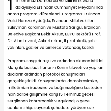
1
5 Temmuz Demokrasi ve Millî Birlik Günü
dolayısıyla Erzincan Cumhuriyet Meydanı’nda
anma programı düzenlendi. Programa; Erzincan
Valisi Hamza Aydoğdu, Erzincan Milletvekilleri
Süleyman Karaman ve Mustafa Sarıgül, Erzincan
Belediye Başkanı Bekir Aksun, EBYÜ Rektörü Prof.
Dr. Akın Levent, Askeri erkan, il protokolü, şehit
yakınları, gaziler ve binlerce vatandaş katıldı.
Program, saygı duruşu ve ardından okunan İstiklal
Marşı ile başladı. Kur’an-ı Kerim tilaveti ve yapılan
duaların ardından protokol konuşmaları
gerçekleştirildi. Konuşmalarda, demokrasimize,
milletimizin iradesine ve bağımsızlığına kasteden
hain darbe girişimine karşı 15 Temmuz gecesi
sergilenen kahramanlık vurgulandı; o gece
canlarını hiçe sayarak şehadete yürüyen aziz