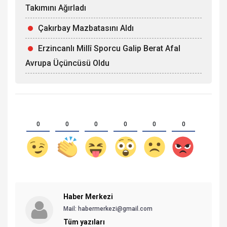
Takımını Ağırladı
Çakırbay Mazbatasını Aldı
Erzincanlı Millî Sporcu Galip Berat Afal
Avrupa Üçüncüsü Oldu
0
0
0
0
0
0
Haber Merkezi
Mail: habermerkezi@gmail.com
Tüm yazıları