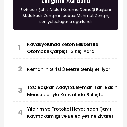
Erzincan Şehit Aileleri Koruma Derneği Başkanı
Abdulkadir Zengin'in babası Mehmet Zengin,
son yolculuğuna uğurlandı.
Kavakyolunda Beton Mikseri ile
1
Otomobil Çarpıştı: 3 Kişi Yaralı
2
Kemah'ın Girişi 3 Metre Genişletiliyor
TSO Başkan Adayı Süleyman Tan, Basın
3
Mensuplarıyla Kahvaltıda Buluştu
Yıldırım ve Protokol Heyetinden Çayırlı
4
Kaymakamlığı ve Belediyesine Ziyaret