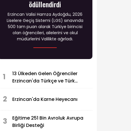
ödüllendirdi
Erzincan Valisi Hamza Aydoğdu, 2026
Liselere Geçiş Sistemi (LGS) sınavında
500 tam puan alarak Türkiye birincisi
olan öğrencileri, ailelerini ve okul
müdürlerini Valilikte ağırladı.
13 Ülkeden Gelen Öğrenciler
1
Erzincan'da Türkçe ve Türk
Kültürüyle Buluşuyor
2
Erzincan'da Karne Heyecanı
Eğitime 251 Bin Avroluk Avrupa
3
Birliği Desteği