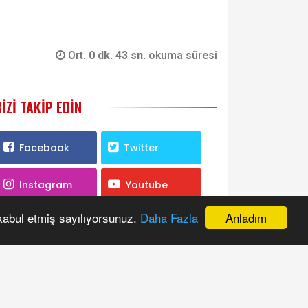
Ort.
0 dk. 43 sn.
okuma süresi
BIZI TAKIP EDIN
Facebook
Twitter
Instagram
Youtube
Anladım
 kabul etmiş sayılıyorsunuz.
Daha Fazla
RSS
ANKETE KATILIN
itemizi nasıl buldunuz?