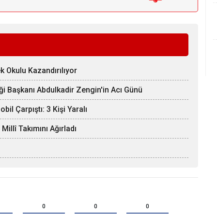
k Okulu Kazandırılıyor
ği Başkanı Abdulkadir Zengin'in Acı Günü
il Çarpıştı: 3 Kişi Yaralı
llî Takımını Ağırladı
0
0
0