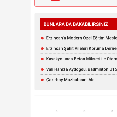
BUNLARA DA BAKABİLİRSİNİZ
Erzincan'a Modern Özel Eğitim Mesle
Erzincan Şehit Aileleri Koruma Derne
Kavakyolunda Beton Mikseri ile Otomob
Vali Hamza Aydoğdu, Badminton U15 Mi
Çakırbay Mazbatasını Aldı
0
0
0