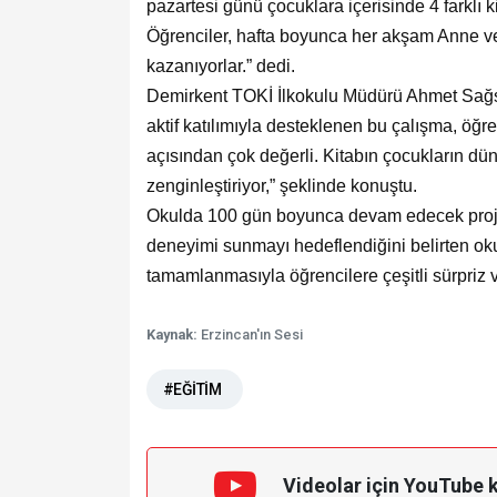
pazartesi günü çocuklara içerisinde 4 farklı 
Öğrenciler, hafta boyunca her akşam Anne ve
kazanıyorlar.” dedi.
Demirkent TOKİ İlkokulu Müdürü Ahmet Sağsöz, 
aktif katılımıyla desteklenen bu çalışma, öğ
açısından çok değerli. Kitabın çocukların dü
zenginleştiriyor,” şeklinde konuştu.
Okulda 100 gün boyunca devam edecek proje 
deneyimi sunmayı hedeflendiğini belirten o
tamamlanmasıyla öğrencilere çeşitli sürpriz ve 
Kaynak:
Erzincan'ın Sesi
#EĞİTİM
Videolar için YouTube 