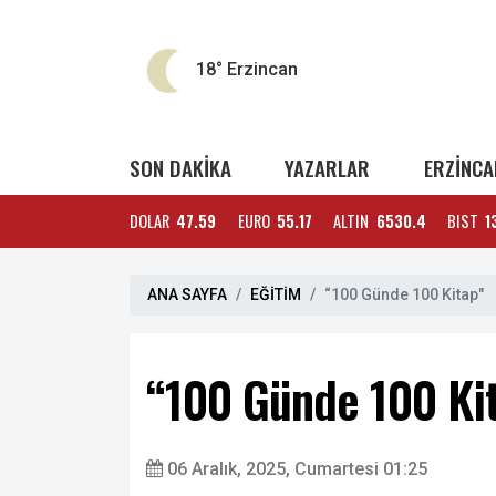
18°
Erzincan
SON DAKİKA
YAZARLAR
ERZİNCA
DOLAR
47.59
EURO
55.17
ALTIN
6530.4
BIST
1
ANA SAYFA
EĞİTİM
“100 Günde 100 Kitap"
“100 Günde 100 Ki
06 Aralık, 2025, Cumartesi 01:25