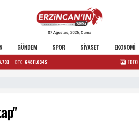
07 Ağustos, 2026, Cuma
N
GÜNDEM
SPOR
SİYASET
EKONOMİ
FOTO
3.703
BTC
64811.034$
tap"