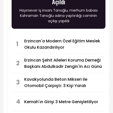
Açıldı
Hayırsever iş insanı Tanoğlu, merhum babası
Kahraman Tanoğlu adına yaptırdığı caminin
açılışı yapıldı
Erzincan'a Modern Özel Eğitim Meslek
1
Okulu Kazandırılıyor
Erzincan Şehit Aileleri Koruma Derneği
2
Başkanı Abdulkadir Zengin'in Acı Günü
Kavakyolunda Beton Mikseri ile
3
Otomobil Çarpıştı: 3 Kişi Yaralı
4
Kemah'ın Girişi 3 Metre Genişletiliyor