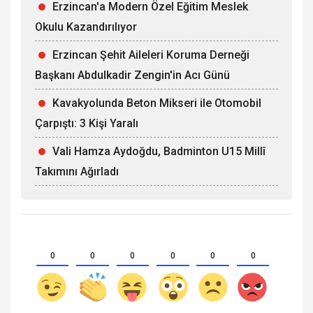
Erzincan'a Modern Özel Eğitim Meslek
Okulu Kazandırılıyor
Erzincan Şehit Aileleri Koruma Derneği
Başkanı Abdulkadir Zengin'in Acı Günü
Kavakyolunda Beton Mikseri ile Otomobil
Çarpıştı: 3 Kişi Yaralı
Vali Hamza Aydoğdu, Badminton U15 Millî
Takımını Ağırladı
0
0
0
0
0
0