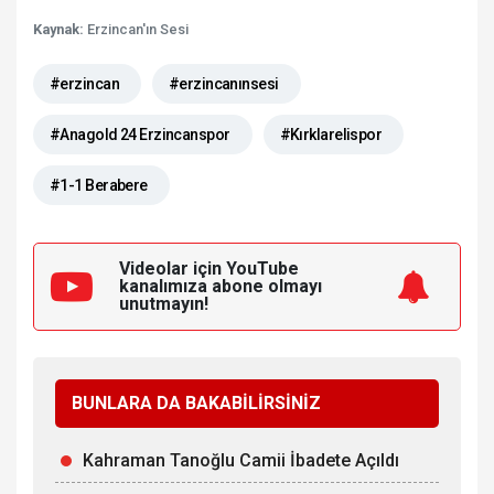
Kaynak:
Erzincan'ın Sesi
#erzincan
#erzincanınsesi
#Anagold 24 Erzincanspor
#Kırklarelispor
#1-1 Berabere
Videolar için YouTube
kanalımıza
abone olmayı
unutmayın!
BUNLARA DA BAKABİLİRSİNİZ
Kahraman Tanoğlu Camii İbadete Açıldı