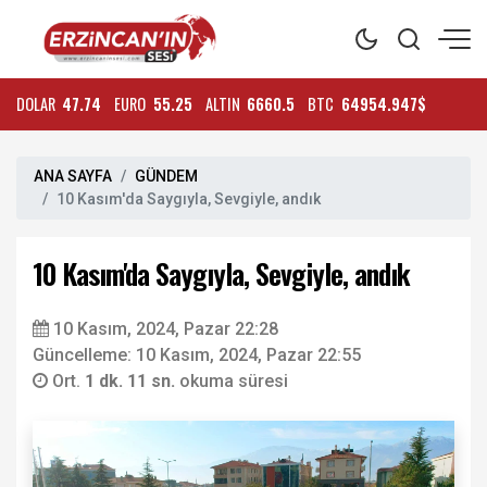
DOLAR
47.74
EURO
55.25
ALTIN
6660.5
BTC
64954.947$
ANA SAYFA
GÜNDEM
10 Kasım'da Saygıyla, Sevgiyle, andık
10 Kasım'da Saygıyla, Sevgiyle, andık
10 Kasım, 2024, Pazar 22:28
Güncelleme: 10 Kasım, 2024, Pazar 22:55
Ort.
1 dk. 11 sn.
okuma süresi