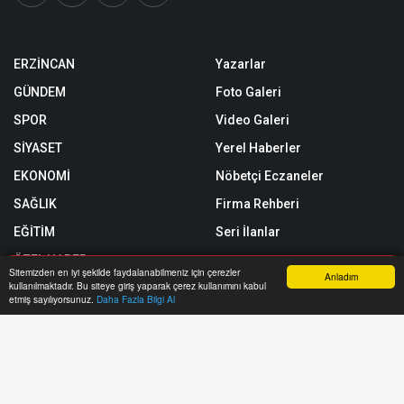
ERZİNCAN
Yazarlar
GÜNDEM
Foto Galeri
SPOR
Video Galeri
SİYASET
Yerel Haberler
EKONOMİ
Nöbetçi Eczaneler
SAĞLIK
Firma Rehberi
EĞİTİM
Seri İlanlar
ÖZEL HABER
Sitemizden en iyi şekilde faydalanabilmeniz için çerezler
Anladım
kullanılmaktadır. Bu siteye giriş yaparak çerez kullanımını kabul
SİZİNLE BAŞBAŞA
Anasayfa
Yazarlar
Haber Ara
İhbar Hattı
Menu
etmiş sayılıyorsunuz.
Daha Fazla Bilgi Al
Röportajlar
Künye
Biyografiler
Gizlilik Politikası
Astroloji
RSS